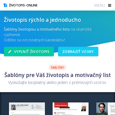
MENU
ŽIVOTOPIS-ONLINE
Životopis rýchlo a jednoducho
Šablóny životopisu a motivačného listu
na okamžité
vyplnenie.
Odlíšte sa od ostatných kandidátov!
VYPLNIŤ ŽIVOTOPIS
ZOBRAZIŤ VZORY
ŠABLÓNY
Šablóny pre Váš životopis a motivačný list
Vyskúšajte bezplatný alebo jeden z prémiových vzorov.