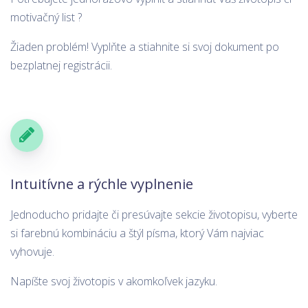
list pomohli dokresliť dobrý obraz.
motivačný list ?
ZOBRAZIŤ ŽIVOTOPIS
Žiaden problém! Vyplňte a stiahnite si svoj dokument po
bezplatnej registrácii.
Intuitívne a rýchle vyplnenie
Jednoducho pridajte či presúvajte sekcie životopisu, vyberte
si farebnú kombináciu a štýl písma, ktorý Vám najviac
vyhovuje.
Napíšte svoj životopis v akomkoľvek jazyku.