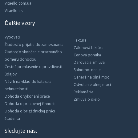
Vitaello.com.ua
Vitaello.es
Ďalšie vzory
Výpoveď
Faktúra
Žiadosť o prijatie do zamestnania
Zálohová faktúra
Žiadosť o skončenie pracovného
Cenová ponuka
pomeru dohodou
Darovacia zmluva
Čestné prehlásenie o pravdivosti
Splnomocnenie
údajov
Generálna plná moc
Návrh na vklad do katastra
Odvolanie plnej moci
nehnuteľností
Reklamácia
Dohoda o vykonaní práce
Zmluva o dielo
Dohoda o pracovnej činnosti
Dohoda o brigádnickej práci
študenta
Sledujte nás: