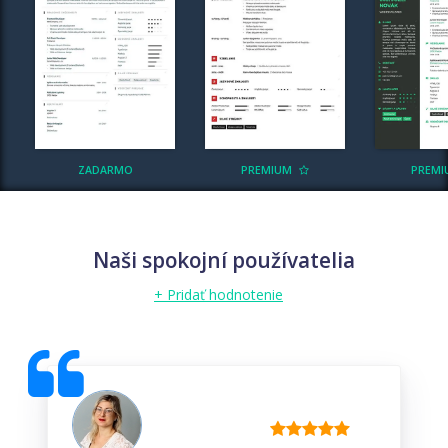
ZADARMO
PREMIUM
PREM
Naši spokojní používatelia
+ Pridať hodnotenie