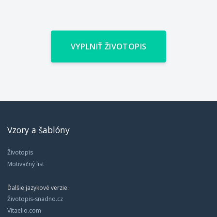
VYPLNIŤ ŽIVOTOPIS
Vzory a šablóny
Životopis
Motivačný list
Ďalšie jazykové verzie:
Životopis-snadno.cz
Vitaello.com