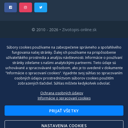
© 2010 - 2026 •
Zivotopis-online.sk
Cenník
Súbory cookies používame na zabezpečenie správneho a spoľahlivého
Blog
fungovania našej stránky. Ďalej ich používame na prispôsobenie
užívateľského prostredia a analýzu návštevnosti. Informácie o používaní
Kontakt
stránky zdieľame s našimi analytickými partnermi. Tieto údaje sú
uchovávané a spracovávané spôsobom, ako je to uvedené v dokumente
Nastavenia cookies
"Informácie o spracovaní cookies". Vyjadrite svoj súhlas so spracovaním
osobných údajov prostredníctvom súborov cookies použitím
zobrazených tlačidiel. Súhlas môžete kedykoľvek odvolať.
Všeobecné obchodné podmienky
Ochrana osobných údajov
Informácie o spracovaní cookies
Reklamačný poriadok
Poučenie o ochrane osobných údajov a používaní cookies
PRIJAŤ VŠETKY
Formulár na odstúpenie od zmluvy
Reklamačný formulár
NASTAVENIA COOKIES