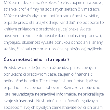
Môžete nadviazať na čokoľvek čo vás zaujme na webovej
stránke, profile firmy na sociálnych sieťach či v médiách.
Môžete uviesť v akých hodnotách spoločnosti sa vidíte,
prípade prečo ste „najvhodnejší kandidát“, no podporte to
krátkym príkladom z predchádzajúcej praxe. Ak ste
absolvent alebo ste doposiaľ v danej oblasti nepracovali,
chýbajúcu skúsenosť vyvážte ponukou odhodlania, snahy,
aktivity, či zápalu pre prácu, projekt, spoločnosť, myšlienku.
Čo do motivačného listu nepatrí?
Predstavy o mzde (dnes sa už uvádza pri pracovných
ponukách) či pracovnom čase, záujem o finančné či
nefinančné benefity. Tieto témy je vhodné otvoriť až na
prípadnom pracovnom pohovore. Rovnako v motivačnom
liste
neuvádzajte nepravdivé informácie, neprikrášľujte
svoje skúsenosti
. Nevhodné je zmieňovať negatívnym
spôsobom svojich bývalých zamestnávateľov, či ich priam