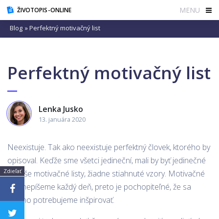
MENU
ŽIVOTOPIS-ONLINE
Blog
» Perfektný motivačný list
Perfektný motivačný list
Lenka Jusko
13. januára 2020
Neexistuje. Tak ako neexistuje perfektný človek, ktorého by
opisoval. Keďže sme všetci jedineční, mali by byť jedinečné
Zdieľať
aj naše motivačné listy, žiadne stiahnuté vzory. Motivačné
listy nepíšeme každý deň, preto je pochopiteľné, že sa
možno potrebujeme inšpirovať.