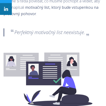
Poďme si teda povedať, čo musíme pochopiť a vedieť, aby
sme napísali
motivačný list, ktorý bude vstupenkou na
pracovný pohovor
.
Perfektný motivačný list neexistuje.