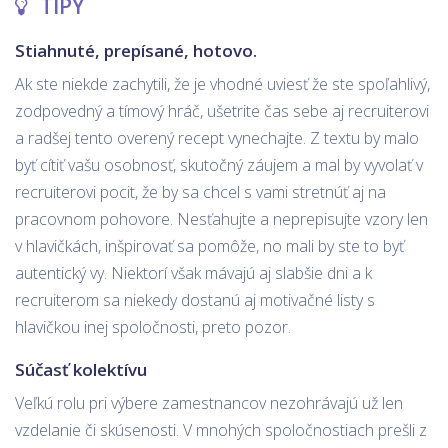
TIPY
Stiahnuté, prepísané, hotovo.
Ak ste niekde zachytili, že je vhodné uviesť že ste spoľahlivý,
zodpovedný a tímový hráč, ušetrite čas sebe aj recruiterovi
a radšej tento overený recept vynechajte. Z textu by malo
byť cítiť vašu osobnosť, skutočný záujem a mal by vyvolať v
recruiterovi pocit, že by sa chcel s vami stretnúť aj na
pracovnom pohovore. Nesťahujte a neprepisujte vzory len
v hlavičkách, inšpirovať sa pomôže, no mali by ste to byť
autentický vy. Niektorí však mávajú aj slabšie dni a k
recruiterom sa niekedy dostanú aj motivačné listy s
hlavičkou inej spoločnosti, preto pozor.
Súčasť kolektívu
Veľkú rolu pri výbere zamestnancov nezohrávajú už len
vzdelanie či skúsenosti. V mnohých spoločnostiach prešli z