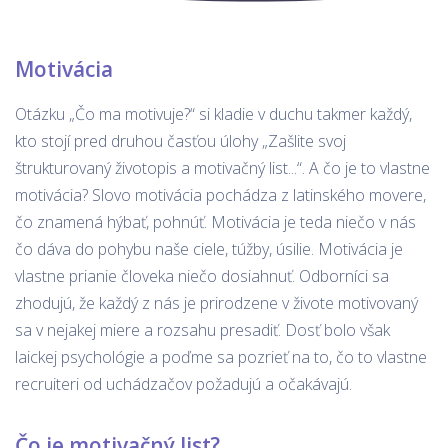
Motivácia
Otázku „Čo ma motivuje?“ si kladie v duchu takmer každý,
kto stojí pred druhou časťou úlohy „Zašlite svoj
štrukturovaný životopis a motivačný list...“. A čo je to vlastne
motivácia? Slovo motivácia pochádza z latinského movere,
čo znamená hýbať, pohnúť. Motivácia je teda niečo v nás
čo dáva do pohybu naše ciele, túžby, úsilie. Motivácia je
vlastne prianie človeka niečo dosiahnuť. Odborníci sa
zhodujú, že každý z nás je prirodzene v živote motivovaný
sa v nejakej miere a rozsahu presadiť. Dosť bolo však
laickej psychológie a poďme sa pozrieť na to, čo to vlastne
recruiteri od uchádzačov požadujú a očakávajú.
Čo je motivačný list?