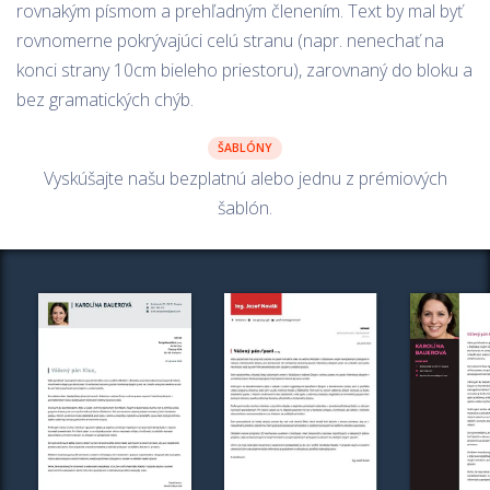
rovnakým písmom a prehľadným členením. Text by mal byť
rovnomerne pokrývajúci celú stranu (napr. nenechať na
konci strany 10cm bieleho priestoru), zarovnaný do bloku a
bez gramatických chýb.
ŠABLÓNY
Vyskúšajte našu bezplatnú alebo jednu z prémiových
šablón.