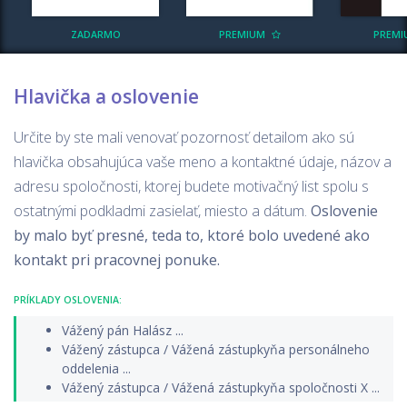
ZADARMO
PREMIUM
PREM
Hlavička a oslovenie
Určite by ste mali venovať pozornosť detailom ako sú
hlavička obsahujúca vaše meno a kontaktné údaje, názov a
adresu spoločnosti, ktorej budete motivačný list spolu s
ostatnými podkladmi zasielať, miesto a dátum.
Oslovenie
by malo byť presné, teda to, ktoré bolo uvedené ako
kontakt pri pracovnej ponuke.
PRÍKLADY OSLOVENIA:
Vážený pán Halász ...
Vážený zástupca / Vážená zástupkyňa personálneho
oddelenia ...
Vážený zástupca / Vážená zástupkyňa spoločnosti X ...