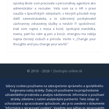
vysokej škole som pracovala v personálnej agentúre ako
administrátor a recruiter. Veľa som sa o HR v praxi
naučila v špecifických oblastiach, v ktorých pôsobili moji
ďalší zamestnávatelia, a to súkromný poskytovateľ
záchrannej zdravotnej služby a neskôr IT spoločnosť.
Inak som najmä z mäsa a kostí, spokojná manželka,
mama, patrí ku nám aj pes a kocúr, energiou ma nabíja
najmä čerstvý vzduch a príroda. Verím v „Change your
thoughts and you change your world.“
© 2010 - 2026 •
Zivotopis-online.sk
Cenník
Súbory cookies používame na zabezpečenie správneho a spoľahlivého
Blog
fungovania našej stránky. Ďalej ich používame na prispôsobenie
užívateľského prostredia a analýzu návštevnosti. Informácie o používaní
Kontakt
stránky zdieľame s našimi analytickými partnermi. Tieto údaje sú
uchovávané a spracovávané spôsobom, ako je to uvedené v dokumente
Nastavenia cookies
"Informácie o spracovaní cookies". Vyjadrite svoj súhlas so spracovaním