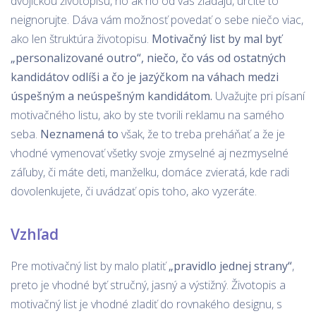
dvojičkou životopisu, no ak ho od vás žiadajú, určite to
neignorujte. Dáva vám možnosť povedať o sebe niečo viac,
ako len štruktúra životopisu.
Motivačný list by mal byť
„personalizované outro“, niečo, čo vás od ostatných
kandidátov odlíši a čo je jazýčkom na váhach medzi
úspešným a neúspešným kandidátom.
Uvažujte pri písaní
motivačného listu, ako by ste tvorili reklamu na samého
seba.
Neznamená to
však, že to treba preháňať a že je
vhodné vymenovať všetky svoje zmyselné aj nezmyselné
záľuby, či máte deti, manželku, domáce zvieratá, kde radi
dovolenkujete, či uvádzať opis toho, ako vyzeráte.
Vzhľad
Pre motivačný list by malo platiť
„pravidlo jednej strany“
,
preto je vhodné byť stručný, jasný a výstižný. Životopis a
motivačný list je vhodné zladiť do rovnakého designu, s