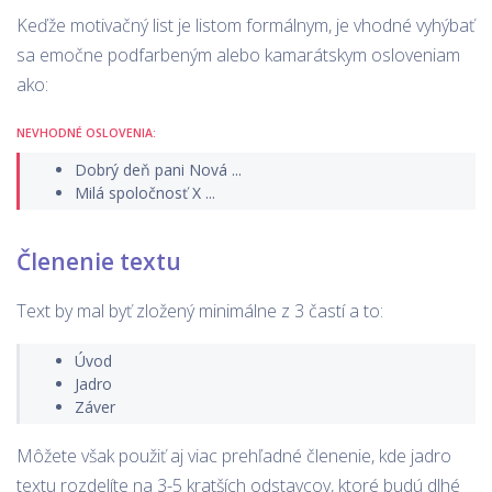
Keďže motivačný list je listom formálnym, je vhodné vyhýbať
sa emočne podfarbeným alebo kamarátskym osloveniam
ako:
NEVHODNÉ OSLOVENIA:
Dobrý deň pani Nová ...
Milá spoločnosť X ...
Členenie textu
Text by mal byť zložený minimálne z 3 častí a to:
Úvod
Jadro
Záver
Môžete však použiť aj viac prehľadné členenie, kde jadro
textu rozdelíte na 3-5 kratších odstavcov, ktoré budú dlhé