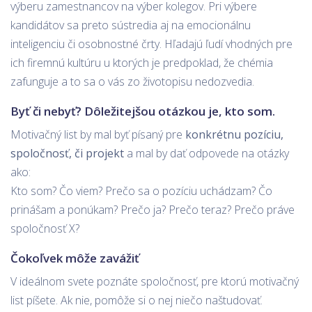
výberu zamestnancov na výber kolegov. Pri výbere
kandidátov sa preto sústredia aj na emocionálnu
inteligenciu či osobnostné črty. Hľadajú ľudí vhodných pre
ich firemnú kultúru u ktorých je predpoklad, že chémia
zafunguje a to sa o vás zo životopisu nedozvedia.
Byť či nebyť? Dôležitejšou otázkou je, kto som.
Motivačný list by mal byť písaný pre
konkrétnu pozíciu,
spoločnosť, či projekt
a mal by dať odpovede na otázky
ako:
Kto som? Čo viem? Prečo sa o pozíciu uchádzam? Čo
prinášam a ponúkam? Prečo ja? Prečo teraz? Prečo práve
spoločnosť X?
Čokoľvek môže zavážiť
V ideálnom svete poznáte spoločnosť, pre ktorú motivačný
list píšete. Ak nie, pomôže si o nej niečo naštudovať.