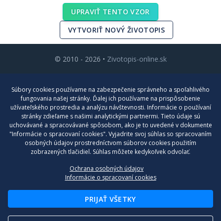
UPRAVIŤ TENTO VZOR
VYTVORIŤ NOVÝ ŽIVOTOPIS
© 2010 - 2026 •
Zivotopis-online.sk
Cenník
Súbory cookies používame na zabezpečenie správneho a spoľahlivého
Blog
fungovania našej stránky. Ďalej ich používame na prispôsobenie
užívateľského prostredia a analýzu návštevnosti. Informácie o používaní
Kontakt
stránky zdieľame s našimi analytickými partnermi. Tieto údaje sú
uchovávané a spracovávané spôsobom, ako je to uvedené v dokumente
Nastavenia cookies
"Informácie o spracovaní cookies". Vyjadrite svoj súhlas so spracovaním
osobných údajov prostredníctvom súborov cookies použitím
zobrazených tlačidiel. Súhlas môžete kedykoľvek odvolať.
Všeobecné obchodné podmienky
Ochrana osobných údajov
Reklamačný poriadok
Informácie o spracovaní cookies
Poučenie o ochrane osobných údajov a používaní cookies
PRIJAŤ VŠETKY
Formulár na odstúpenie od zmluvy