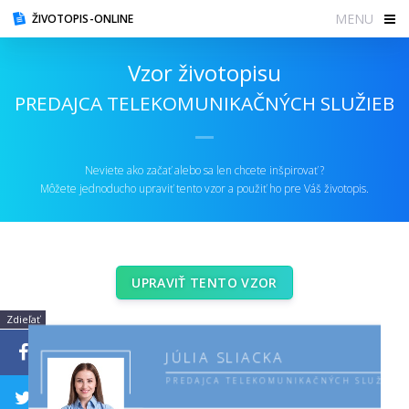
MENU
ŽIVOTOPIS-ONLINE
Vzor životopisu
PREDAJCA TELEKOMUNIKAČNÝCH SLUŽIEB
Neviete ako začať alebo sa len chcete inšpirovať ?
Môžete jednoducho upraviť tento vzor a použiť ho pre Váš životopis.
UPRAVIŤ TENTO VZOR
Zdieľať
JÚLIA
SLIACKA
PREDAJCA TELEKOMUNIKAČNÝCH SLUŽIEB