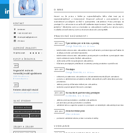
O MNE
Hovorí sa, že práca s ľuďmi je najnevďačnejšia. Mňa však baví jej dynamika,
nepredvídateľnosť a rôznorodosť. Shopnosť počúvať s porozumením a empatickú
starostlivosť považujem za kľúč k spokojnému zákazníkovi. Práca predajcu služieb na
KONTAKT
predajni či v call centre ma naučila žiť mušketierskym heslom: "Jeden za všetkých, všetci za
jedného". Mnohému som sa v kontakte so zákazníkom naučila, no rada by som postúpila
Lieskovec
na ďalšiu úroveň, kde by som sa chcela realizovať v predaji B2B.
+421 912 007 433
PRACOVNÉ SKÚSENOSTI
sliacka.juliaa@gmail.com
25 rokov
Špecialista pre retenciu a predaj
2017 - trvá
Orange Slovensko, a.s.
Zvolen
JAZYKOVÉ ZNALOSTI
telefonické oslovovanie zákazníkov, ktorí požiadali o portáciu/výpoveď alebo ktorí
Anglický jazyk
zvažujú podanie portácie/výpovede;
telefonické oslovovanie zákazníkov postúpených na riešenie z predajných miest alebo
iných oddelení úseku Služieb zákazníkov;
KURZY A ŠKOLENIA
zisťovanie príčin nespokojnosti zákazníkov;
hľadanie predajných príležitostí a samotný predaj produktov spoločnosti.
2019
Predajca
2015 - 2017
Negociačné zručnosti -
Orange Slovensko, a.s.
Detva
Harvardský model vyjednávania
QMS Slovakia s.r.o.
odborné poradenstvo zákazníkom v oblasti telekomunikačných zariadení;
Banská Bystrica
ponuka a administrácia zriadenia služieb zákazníkom podľa aktuálnej ponuky
produktov;
aktívny predaj a hľadanie riešení pre zákazníka;
2016
vedenie popredajných činností v predajni.
Riešenie záťažových situácií
Konzultant partnerskej predajne
Akadémia vzdelávania Zvolen
2014 - 2015
O2 Slovakia, s.r.o.
Detva
aktívny predaj produktov a služieb zákazníkom;
SILNÉ STRÁNKY
prezentácia ponuky produktov a služieb;
administratíva a agenda spojená s predajom a následným zákazníckym servisom.
obchodné zručnosti
Absolventská prax
empatia a schopnosť počúvať
2013- 2014
Obec Lieskovec
logické myslenie
vytrvalosť
pomocné administratívne práce na úseku matriky
VZDELANIE
ZÁUJMY A ZÁĽUBY
Gymnázium Mateja Bela, Zvolen
akrobatická gymnastika