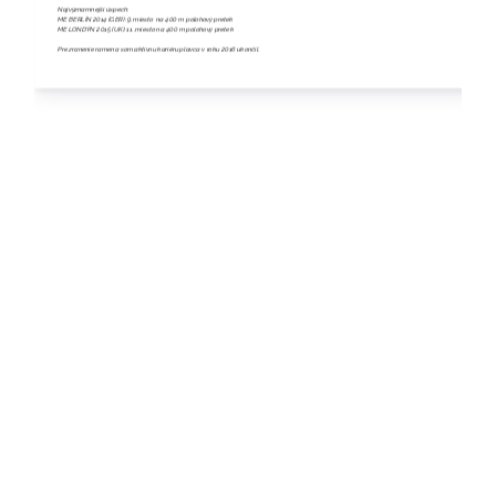
Najvýznamnejší úspech:
ME BERLÍN 2014 (GER): 9. miesto na 400 m polohový pretek
ME LONDÝN 2015 (UK): 11. .miesto na 400 m polohový pretek
Pre zranenie ramena som aktívnu kariéru plavca v roku 2016 ukončil.