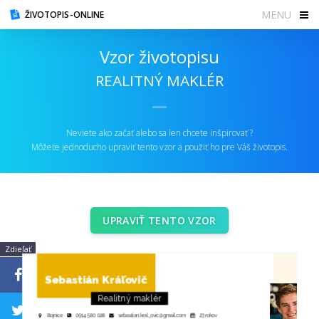
MENU
ŽIVOTOPIS-ONLINE
Vzor životopisu
REALITNÝ MAKLÉR
Neviete ako začať alebo sa len chcete inšpirovať ?
Môžete jednoducho upraviť tento vzor a použiť ho pre Váš životopis.
UPRAVIŤ TENTO VZOR
Zdieľať
Sebastián
Kráľovič
Realitný maklér
Bojnice
0914 580 028
sebastian.kral_ovic@gmail.com
23 rokov