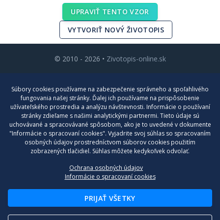
UPRAVIŤ TENTO VZOR
VYTVORIŤ NOVÝ ŽIVOTOPIS
© 2010 - 2026 •
Zivotopis-online.sk
Cenník
Súbory cookies používame na zabezpečenie správneho a spoľahlivého
Blog
fungovania našej stránky. Ďalej ich používame na prispôsobenie
užívateľského prostredia a analýzu návštevnosti. Informácie o používaní
Kontakt
stránky zdieľame s našimi analytickými partnermi. Tieto údaje sú
uchovávané a spracovávané spôsobom, ako je to uvedené v dokumente
Nastavenia cookies
"Informácie o spracovaní cookies". Vyjadrite svoj súhlas so spracovaním
osobných údajov prostredníctvom súborov cookies použitím
zobrazených tlačidiel. Súhlas môžete kedykoľvek odvolať.
Všeobecné obchodné podmienky
Ochrana osobných údajov
Reklamačný poriadok
Informácie o spracovaní cookies
Poučenie o ochrane osobných údajov a používaní cookies
PRIJAŤ VŠETKY
Formulár na odstúpenie od zmluvy