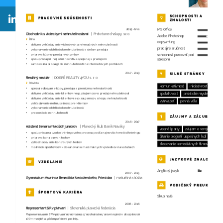
SCHOPNOSTI A
PRACOVNÉ SKÚSENOSTI
ZNALOSTI
2019 - trvá
MS Office
Obchodník s vidieckymi nehnuteľnosťami
Prekrásne chalupy, s.r.o.
Adobe Photoshop
Žilina
copywriting
aktívne vyhľadávanie vidieckych a rekreačných nehnuteľností
predajné zručnosti
vykonávanie obhliadok nehnuteľností s cieľom predaja
príprava kúpno-predajných zmluv
schopnosť pracovať pod
spolupráca pri inej administratíve spojenej s predajom
stresom
samostatná propagácia nehnuteľností na internetových portáloch
SILNÉ STRÁNKY
2017 - 2019
Realitný maklér
DOBRÉ REALITY 4YOU s. r. o
Prievidza
komunikatívnosť
iniciatívnosť
sprostredkovanie kúpy, predaja a prenájmu nehnuteľností
aktívne vyhľadávanie klientov, resp. záujemcov o predaj nehnuteľností
spoľahlivosť
praktické myslenie
aktívne vyhľadávanie klientov resp. záujemcov o kúpu nehnuteľností
vytrvalosť
pevná vôľa
vyhľadávanie nehnuteľností pre klientov
vykonávanie obhliadok nehnuteľností
prezentácia nehnuteľností
ZÁUJMY A ZÁĽUBY
2016 - 2017
Asistent trénera mladších juniorov
Plavecký klub Baník Nováky
vodné športy
záujem o verejné dianie
spolupráca na tvorbe tréningového procesu podľa najnovších metód tréningu
čítanie biografií úspešných ľudí
príprava kontrolných testov
vyhodnocovanie kontrolných testov
sledovanie komediálnych filmov
motivácia športovcov k dosahovaniu maximálnych výsledkov na súťažiach
JAZYKOVÉ ZNALOSTI
VZDELANIE
Anglický jazyk
B2
2007 - 2015
Gymnázium Vavrinca Benedikta Nedožerského, Prievidza
maturitná skúška
VODIČSKÝ PREUKAZ
ŠPORTOVÁ KARIÉRA
Skupina B
2006 - 2016
Reprezentant SR v plávaní
Slovenská plavecká federácia
Reprezentovanie SR v plávaní na národnej aj nadnárodnej úrovni najmä v disciplínach
100m motýlik a 400m polohové preteky.